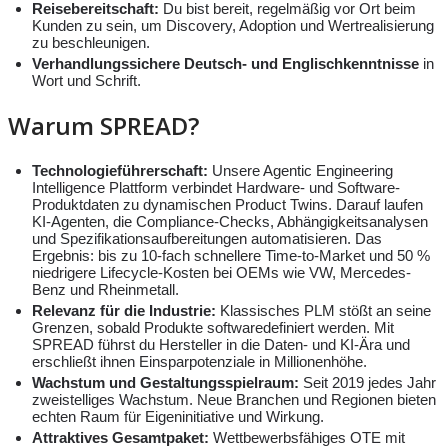
Reisebereitschaft:
Du bist bereit, regelmäßig vor Ort beim
Kunden zu sein, um Discovery, Adoption und Wertrealisierung
zu beschleunigen.
Verhandlungssichere Deutsch- und Englischkenntnisse
in
Wort und Schrift.
Warum SPREAD?
Technologieführerschaft:
Unsere Agentic Engineering
Intelligence Plattform verbindet Hardware- und Software-
Produktdaten zu dynamischen Product Twins. Darauf laufen
KI-Agenten, die Compliance-Checks, Abhängigkeitsanalysen
und Spezifikationsaufbereitungen automatisieren. Das
Ergebnis: bis zu 10-fach schnellere Time-to-Market und 50 %
niedrigere Lifecycle-Kosten bei OEMs wie VW, Mercedes-
Benz und Rheinmetall.
Relevanz für die Industrie:
Klassisches PLM stößt an seine
Grenzen, sobald Produkte softwaredefiniert werden. Mit
SPREAD führst du Hersteller in die Daten- und KI-Ära und
erschließt ihnen Einsparpotenziale in Millionenhöhe.
Wachstum und Gestaltungsspielraum:
Seit 2019 jedes Jahr
zweistelliges Wachstum. Neue Branchen und Regionen bieten
echten Raum für Eigeninitiative und Wirkung.
Attraktives Gesamtpaket:
Wettbewerbsfähiges OTE mit