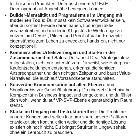
technischen Produkten. Du musst einem VP E&E
Development auf Augenhöhe begegnen können.
Builder-Mentalität und Pragmatismus im Umgang mit
modernen Tools:
Du musst kein Softwareentwickler sein,
aber du solltest Freude daran haben, Lösungen aktiv
voranzutreiben und moderne KI-gestützte Werkzeuge zu
nutzen, um Demos, Piloten und Proof-of-Value-Konzepte
eigenständig zum Leben zu erwecken, hands-on, nicht nur
konzeptionell.
Kommerzielles Urteilsvermögen und Stärke in der
Zusammenarbeit mit Sales:
Du kannst Deal-Strategie aktiv
mitgestalten, nicht nur unterstützen. Du weißt, wie Enterprise-
Kaufentscheidungen entstehen, erkennst die richtigen
Ansprechpartner und den richtigen Zeitpunkt und baust Value-
Narratives, die auch auf Vorstandsebene standhalten.
Souveräne Kommunikation auf allen Ebenen:
Vom
Shopfloor bis zur Geschäftsführung. Du übersetzt technische
Komplexität in Business-Impact und umgekehrt, und du fühlst
dich wohl, wenn du auf VP-SVP-Ebene eigenständig im Raum
stehst.
Stärke im Umgang mit Unstrukturiertheit:
Die Probleme
unserer Kunden sind selten klar umrissen, unsere Plattform
entwickelt sich kontinuierlich weiter und die richtige Lösung
existiert oft noch nicht. Du bringst Struktur in Ungewissheit,
ohne ein Lehrbuch zu brauchen.