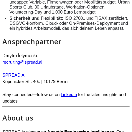
uncapped Variable, Firmenwagen oder Mobilitätsbudget, Urban
Sports Club, 30 Urlaubstage, Workation-Optionen,
Volunteering-Day und 1.000 Euro Lernbudget.
Sicherheit und Flexibilität:
ISO 27001 und TISAX zertifiziert,
DSGVO-konform, Cloud- oder On-Premises-Deployment und
ein hybrides Arbeitsmodell, das sich deinem Leben anpasst.
Ansprechpartner
Dmytro İefymenko
recruiting@spread.ai
SPREAD AI
Köpenicker Str. 40c | 10179 Berlin
Stay connected—follow us on
LinkedIn
for the latest insights and
updates
About us
SPREAD is pioneering
Agentic Engineering Intelligence
. Our