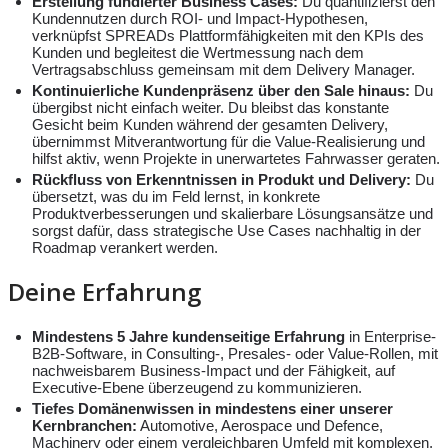
Erstellung fundierter Business Cases:
Du quantifizierst den
Kundennutzen durch ROI- und Impact-Hypothesen,
verknüpfst SPREADs Plattformfähigkeiten mit den KPIs des
Kunden und begleitest die Wertmessung nach dem
Vertragsabschluss gemeinsam mit dem Delivery Manager.
Kontinuierliche Kundenpräsenz über den Sale hinaus:
Du
übergibst nicht einfach weiter. Du bleibst das konstante
Gesicht beim Kunden während der gesamten Delivery,
übernimmst Mitverantwortung für die Value-Realisierung und
hilfst aktiv, wenn Projekte in unerwartetes Fahrwasser geraten.
Rückfluss von Erkenntnissen in Produkt und Delivery:
Du
übersetzt, was du im Feld lernst, in konkrete
Produktverbesserungen und skalierbare Lösungsansätze und
sorgst dafür, dass strategische Use Cases nachhaltig in der
Roadmap verankert werden.
Deine Erfahrung
Mindestens 5 Jahre kundenseitige Erfahrung
in Enterprise-
B2B-Software, in Consulting-, Presales- oder Value-Rollen, mit
nachweisbarem Business-Impact und der Fähigkeit, auf
Executive-Ebene überzeugend zu kommunizieren.
Tiefes Domänenwissen in mindestens einer unserer
Kernbranchen:
Automotive, Aerospace und Defence,
Machinery oder einem vergleichbaren Umfeld mit komplexen,