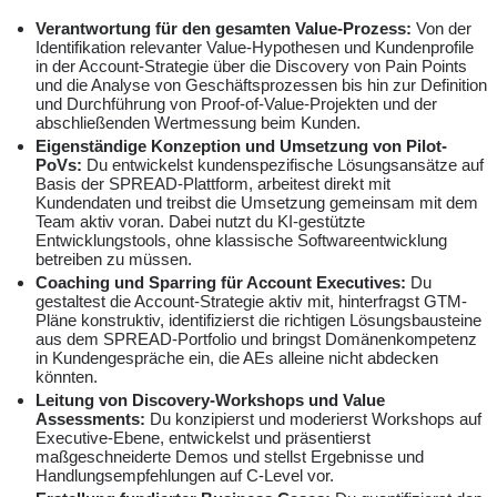
Verantwortung für den gesamten Value-Prozess:
Von der
Identifikation relevanter Value-Hypothesen und Kundenprofile
in der Account-Strategie über die Discovery von Pain Points
und die Analyse von Geschäftsprozessen bis hin zur Definition
und Durchführung von Proof-of-Value-Projekten und der
abschließenden Wertmessung beim Kunden.
Eigenständige Konzeption und Umsetzung von Pilot-
PoVs:
Du entwickelst kundenspezifische Lösungsansätze auf
Basis der SPREAD-Plattform, arbeitest direkt mit
Kundendaten und treibst die Umsetzung gemeinsam mit dem
Team aktiv voran. Dabei nutzt du KI-gestützte
Entwicklungstools, ohne klassische Softwareentwicklung
betreiben zu müssen.
Coaching und Sparring für Account Executives:
Du
gestaltest die Account-Strategie aktiv mit, hinterfragst GTM-
Pläne konstruktiv, identifizierst die richtigen Lösungsbausteine
aus dem SPREAD-Portfolio und bringst Domänenkompetenz
in Kundengespräche ein, die AEs alleine nicht abdecken
könnten.
Leitung von Discovery-Workshops und Value
Assessments:
Du konzipierst und moderierst Workshops auf
Executive-Ebene, entwickelst und präsentierst
maßgeschneiderte Demos und stellst Ergebnisse und
Handlungsempfehlungen auf C-Level vor.