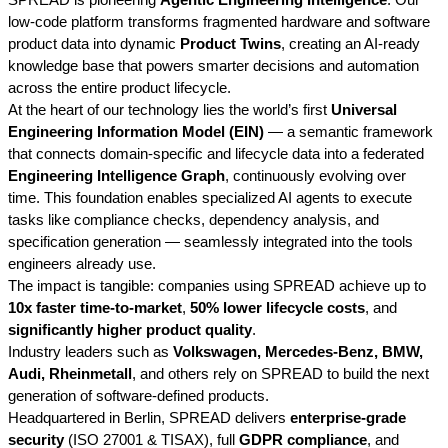
low-code platform transforms fragmented hardware and software
product data into dynamic
Product Twins
, creating an AI-ready
knowledge base that powers smarter decisions and automation
across the entire product lifecycle.
At the heart of our technology lies the world’s first
Universal
Engineering Information Model (EIN)
— a semantic framework
that connects domain-specific and lifecycle data into a federated
Engineering Intelligence Graph
, continuously evolving over
time. This foundation enables specialized AI agents to execute
tasks like compliance checks, dependency analysis, and
specification generation — seamlessly integrated into the tools
engineers already use.
The impact is tangible: companies using SPREAD achieve up to
10x faster time-to-market
,
50% lower lifecycle costs
, and
significantly higher product quality
.
Industry leaders such as
Volkswagen, Mercedes-Benz, BMW,
Audi, Rheinmetall
, and others rely on SPREAD to build the next
generation of software-defined products.
Headquartered in Berlin, SPREAD delivers
enterprise-grade
security
(ISO 27001 & TISAX), full
GDPR compliance
, and